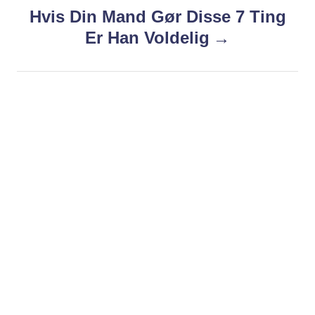
t
Hvis Din Mand Gør Disse 7 Ting
n
Er Han Voldelig
a
v
i
g
a
t
i
o