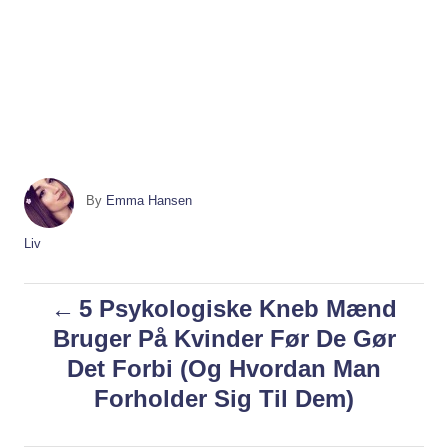
A
By
Emma Hansen
u
t
C
Liv
h
a
o
t
P
5 Psykologiske Kneb Mænd
r
e
g
Bruger På Kvinder Før De Gør
o
o
Det Forbi (Og Hvordan Man
r
i
s
Forholder Sig Til Dem)
e
s