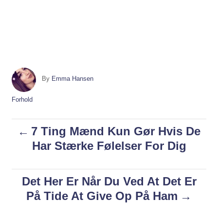
A
By
Emma Hansen
u
t
C
Forhold
h
a
o
t
P
7 Ting Mænd Kun Gør Hvis De
r
e
g
Har Stærke Følelser For Dig
o
o
r
i
s
Det Her Er Når Du Ved At Det Er
e
s
På Tide At Give Op På Ham
t