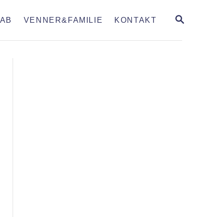
S
AB
VENNER&FAMILIE
KONTAKT
E
A
R
C
H