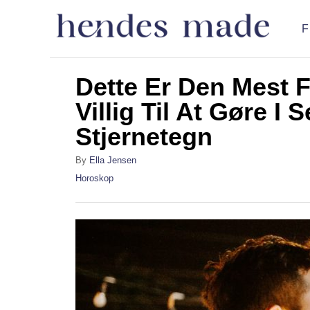
S
k
i
p
Dette Er Den Mest 
t
Villig Til At Gøre I
o
Stjernetegn
C
A
By
Ella Jensen
o
u
C
Horoskop
n
t
a
h
t
t
o
e
e
r
g
o
n
r
t
i
e
s