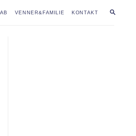
S
AB
VENNER&FAMILIE
KONTAKT
E
A
R
C
H