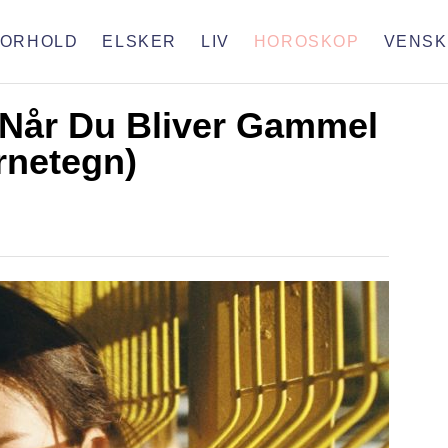
FORHOLD
ELSKER
LIV
HOROSKOP
VENSK
 Når Du Bliver Gammel
ernetegn)