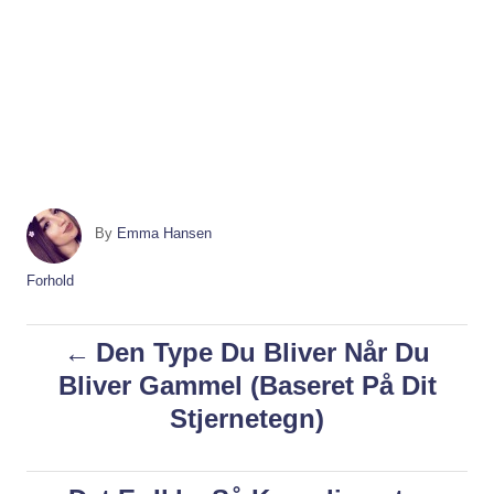
A
By
Emma Hansen
u
t
C
Forhold
h
a
o
t
P
Den Type Du Bliver Når Du
r
e
g
Bliver Gammel (Baseret På Dit
o
o
Stjernetegn)
r
i
s
e
s