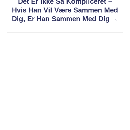
Det Er Ikke Så Kompliceret –
t
Hvis Han Vil Være Sammen Med
n
Dig, Er Han Sammen Med Dig
a
v
i
g
a
t
i
o