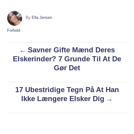
A
By
Ella Jensen
u
t
C
Forhold
h
a
o
t
P
Savner Gifte Mænd Deres
r
e
g
Elskerinder? 7 Grunde Til At De
o
o
Gør Det
r
i
s
e
s
17 Ubestridige Tegn På At Han
t
Ikke Længere Elsker Dig
n
a