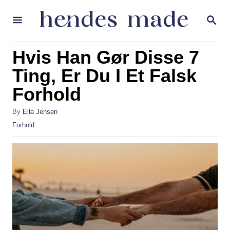
S
S
k
E
A
i
R
Hvis Han Gør Disse 7
p
C
H
Ting, Er Du I Et Falsk
t
Forhold
o
C
A
By
Ella Jensen
o
u
C
Forhold
t
a
n
h
t
t
o
e
r
g
e
o
n
r
i
t
e
s