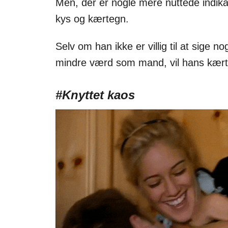
Men, der er nogle mere nuttede indik
kys og kærtegn.
Selv om han ikke er villig til at sige no
mindre værd som mand, vil hans kært
#Knyttet kaos