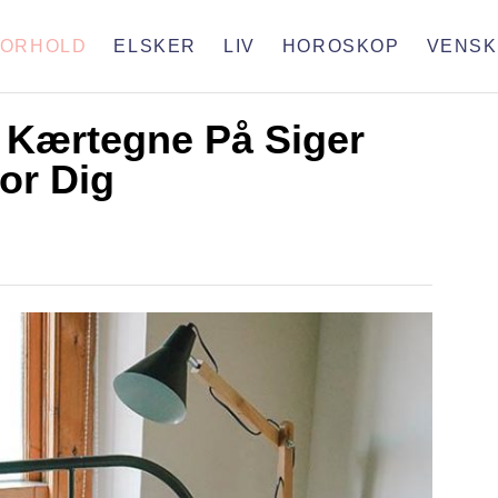
FORHOLD
ELSKER
LIV
HOROSKOP
VENSK
 Kærtegne På Siger
or Dig