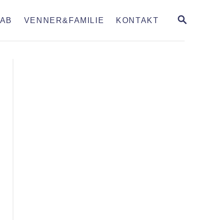
S
AB
VENNER&FAMILIE
KONTAKT
E
A
R
C
H