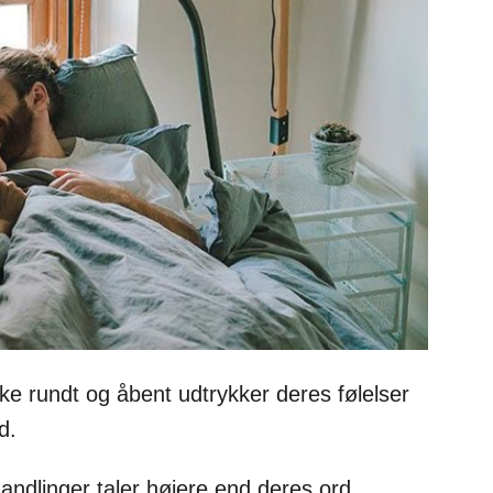
ke rundt og åbent udtrykker deres følelser
d.
andlinger taler højere end deres ord.