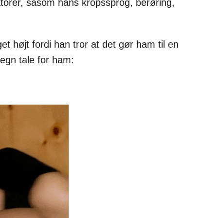
atorer, såsom hans kropssprog, berøring,
get højt fordi han tror at det gør ham til en
egn tale for ham: