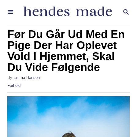
S
S
k
E
A
i
R
Før Du Går Ud Med En
p
C
H
Pige Der Har Oplevet
t
Vold I Hjemmet, Skal
o
C
Du Vide Følgende
o
A
By
Emma Hansen
n
u
C
Forhold
t
t
a
h
t
e
o
e
r
g
n
o
t
r
i
e