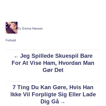
A
By
Emma Hansen
u
t
C
Forhold
h
a
o
t
P
r
Jeg Spillede Skuespil Bare
e
g
For At Vise Ham, Hvordan Man
o
o
Gør Det
r
i
s
e
s
7 Ting Du Kan Gøre, Hvis Han
t
Ikke Vil Forpligte Sig Eller Lade
n
Dig Gå