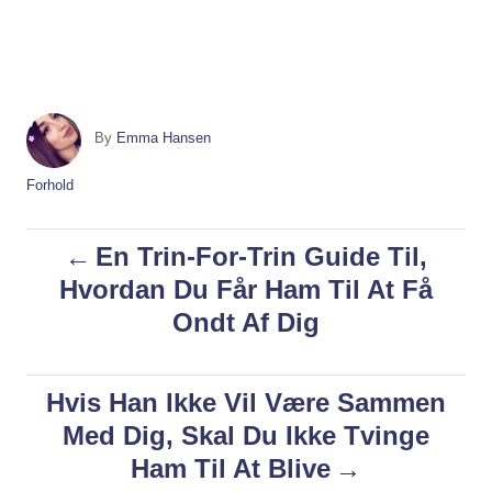
A
By
Emma Hansen
u
t
C
Forhold
h
a
o
t
P
En Trin-For-Trin Guide Til,
r
e
g
Hvordan Du Får Ham Til At Få
o
o
Ondt Af Dig
r
i
s
e
s
Hvis Han Ikke Vil Være Sammen
t
Med Dig, Skal Du Ikke Tvinge
n
Ham Til At Blive