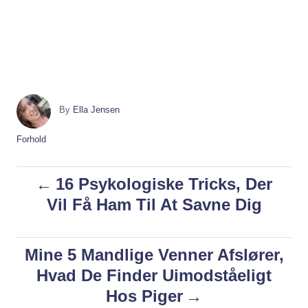
A
By
Ella Jensen
u
t
C
Forhold
h
a
o
t
P
16 Psykologiske Tricks, Der
r
e
g
Vil Få Ham Til At Savne Dig
o
o
r
i
s
Mine 5 Mandlige Venner Afslører,
e
s
Hvad De Finder Uimodståeligt
t
Hos Piger