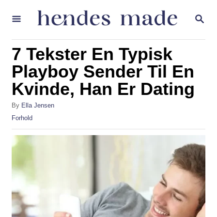
S
S
k
E
A
i
R
7 Tekster En Typisk
p
C
H
Playboy Sender Til En
t
Kvinde, Han Er Dating
o
C
A
By
Ella Jensen
o
u
C
Forhold
t
a
n
h
t
t
o
e
r
g
e
o
n
r
i
t
e
s