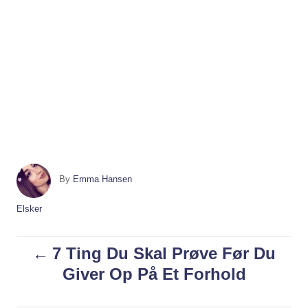
A
By
Emma Hansen
u
t
C
Elsker
h
a
o
t
P
7 Ting Du Skal Prøve Før Du
r
e
g
Giver Op På Et Forhold
o
o
r