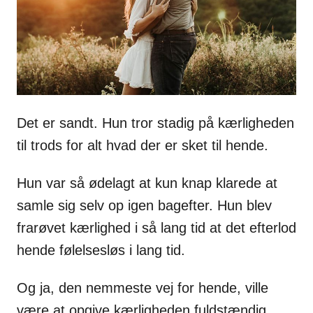
s
Det er sandt. Hun tror stadig på kærligheden
til trods for alt hvad der er sket til hende.
Hun var så ødelagt at kun knap klarede at
samle sig selv op igen bagefter. Hun blev
frarøvet kærlighed i så lang tid at det efterlod
hende følelsesløs i lang tid.
Og ja, den nemmeste vej for hende, ville
være at opgive kærligheden fuldstændig.