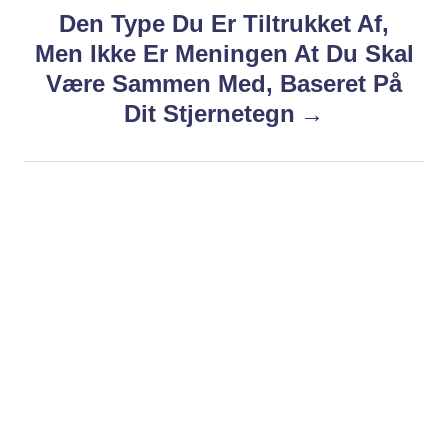
i
s
Den Type Du Er Tiltrukket Af,
e
s
Men Ikke Er Meningen At Du Skal
t
Være Sammen Med, Baseret På
n
Dit Stjernetegn
a
v
i
g
a
t
i