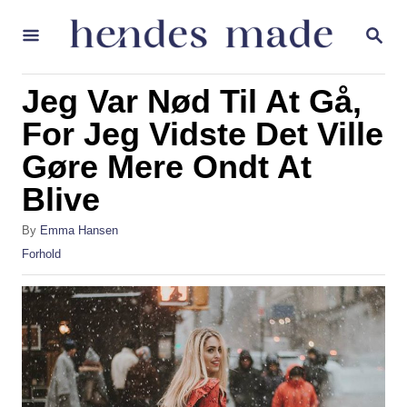
S
S
k
E
A
i
R
Jeg Var Nød Til At Gå,
p
C
H
For Jeg Vidste Det Ville
t
Gøre Mere Ondt At
o
C
Blive
o
A
By
Emma Hansen
n
u
C
Forhold
t
t
a
h
t
e
o
e
r
g
n
o
t
r
i
e