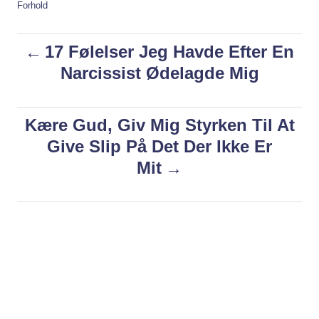
t
C
Forhold
h
a
o
t
P
17 Følelser Jeg Havde Efter En
r
e
g
Narcissist Ødelagde Mig
o
o
r
i
s
Kære Gud, Giv Mig Styrken Til At
e
s
Give Slip På Det Der Ikke Er
t
Mit
n
a
v
i