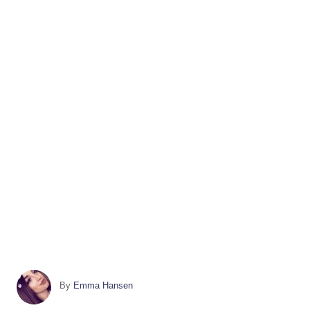
A
By
Emma Hansen
u