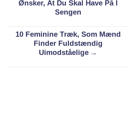
Ønsker, At Du Skal Have På I
r
i
s
Sengen
e
s
t
10 Feminine Træk, Som Mænd
n
Finder Fuldstændig
Uimodståelige
a
v
i
g
a
t