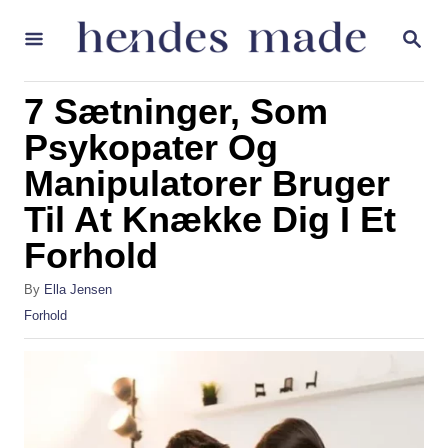
S
S
k
E
A
i
R
7 Sætninger, Som
p
C
H
Psykopater Og
t
Manipulatorer Bruger
o
C
Til At Knække Dig I Et
o
Forhold
n
A
By
Ella Jensen
t
u
C
Forhold
t
e
a
h
t
n
o
e
r
t
g
o
r