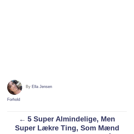
A
By
Ella Jensen
u
t
C
Forhold
h
a
o
t
P
5 Super Almindelige, Men
r
e
g
Super Lækre Ting, Som Mænd
o
o