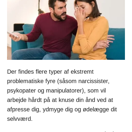
i
e
s
Der findes flere typer af ekstremt
problematiske fyre (såsom narcissister,
psykopater og manipulatorer), som vil
arbejde hårdt på at knuse din ånd ved at
afpresse dig, ydmyge dig og ødelægge dit
selvværd.