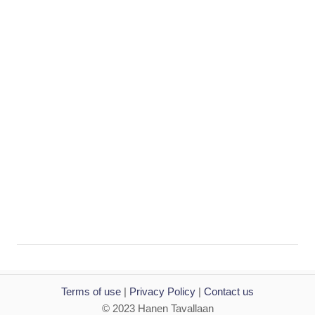
i
o
n
Terms of use
|
Privacy Policy
|
Contact us
© 2023 Hanen Tavallaan