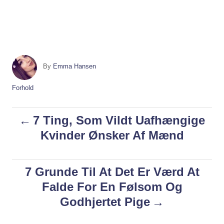
A
By
Emma Hansen
u
t
C
Forhold
h
a
o
t
P
7 Ting, Som Vildt Uafhængige
r
e
g
Kvinder Ønsker Af Mænd
o
o
r
i
s
7 Grunde Til At Det Er Værd At
e
s
Falde For En Følsom Og
t
Godhjertet Pige
n