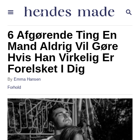
S
S
k
E
A
i
R
6 Afgørende Ting En
p
C
H
Mand Aldrig Vil Gøre
t
Hvis Han Virkelig Er
o
C
Forelsket I Dig
o
A
By
Emma Hansen
n
u
C
Forhold
t
t
a
h
t
e
o
e
r
g
n
o
t
r
i
e