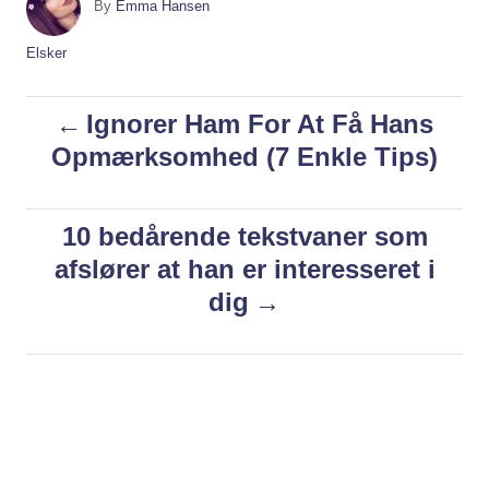
A
By
Emma Hansen
u
t
C
Elsker
h
a
o
t
P
Ignorer Ham For At Få Hans
r
e
g
Opmærksomhed (7 Enkle Tips)
o
o
r
i
s
10 bedårende tekstvaner som
e
s
afslører at han er interesseret i
t
dig
n
a
v
i