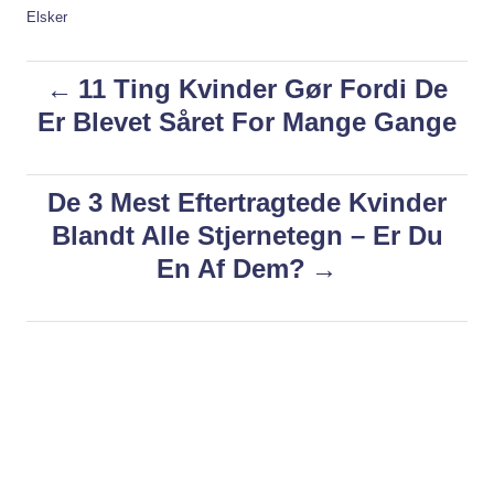
t
C
Elsker
h
a
o
t
P
11 Ting Kvinder Gør Fordi De
r
e
g
Er Blevet Såret For Mange Gange
o
o
r
i
s
De 3 Mest Eftertragtede Kvinder
e
s
Blandt Alle Stjernetegn – Er Du
t
En Af Dem?
n
a
v
i