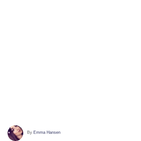
A
By
Emma Hansen
u