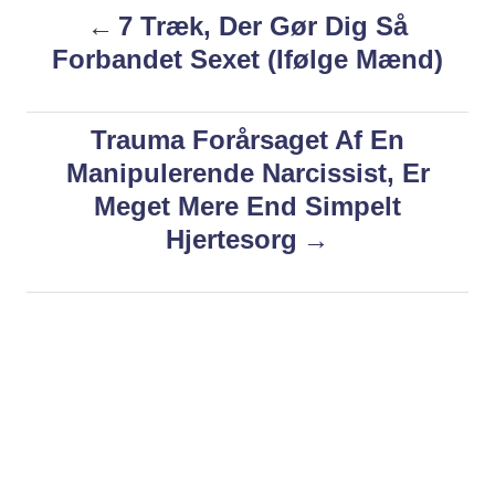
P
7 Træk, Der Gør Dig Så
r
e
g
Forbandet Sexet (Ifølge Mænd)
o
o
r
i
s
Trauma Forårsaget Af En
e
s
Manipulerende Narcissist, Er
t
Meget Mere End Simpelt
n
Hjertesorg
a
v
i
g