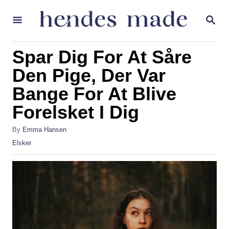
S
S
k
E
A
i
R
Spar Dig For At Såre
p
C
H
Den Pige, Der Var
t
Bange For At Blive
o
C
Forelsket I Dig
o
A
By
Emma Hansen
n
u
C
Elsker
t
t
a
h
t
e
o
e
r
g
n
o
t
r
i
e