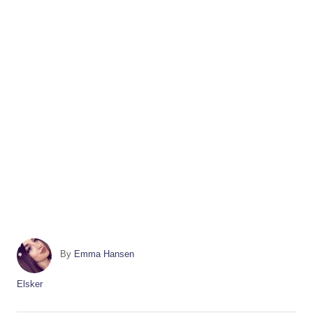
A
By
Emma Hansen
u
t
C
Elsker
h
a
o
t