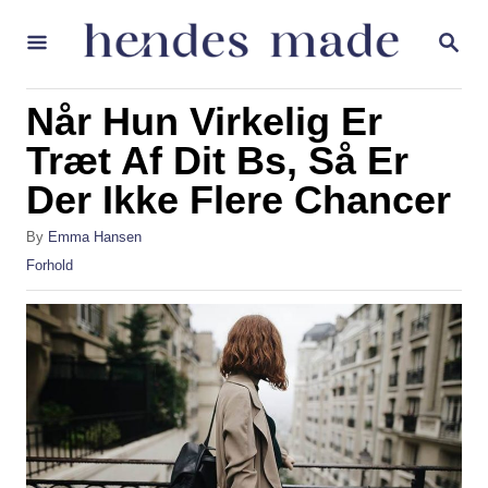
S
S
k
E
A
i
R
Når Hun Virkelig Er
p
C
H
Træt Af Dit Bs, Så Er
t
Der Ikke Flere Chancer
o
C
A
By
Emma Hansen
o
u
C
Forhold
t
a
n
h
t
t
o
e
r
g
e
o
n
r
i
t
e
s