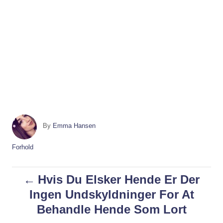
A
By
Emma Hansen
u
t
C
Forhold
h
a
o
t
P
Hvis Du Elsker Hende Er Der
r
e
g
Ingen Undskyldninger For At
o
o
Behandle Hende Som Lort
r
i