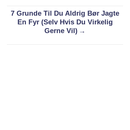
s
e
s
7 Grunde Til Du Aldrig Bør Jagte
t
En Fyr (Selv Hvis Du Virkelig
n
Gerne Vil)
a
v
i
g
a
t
i