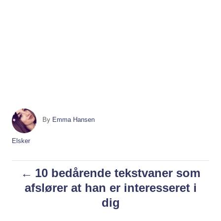
A
By
Emma Hansen
u
t
C
Elsker
h
a
o
t
P
10 bedårende tekstvaner som
r
e
g
afslører at han er interesseret i
o
o
dig
r
i
s