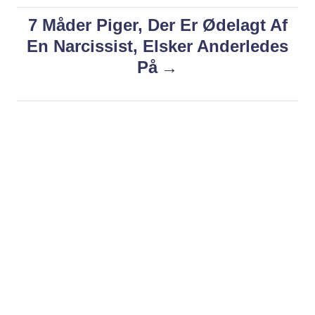
e
s
7 Måder Piger, Der Er Ødelagt Af
t
En Narcissist, Elsker Anderledes
n
På
a
v
i
g
a
t
i