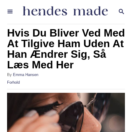
S
S
k
E
A
i
R
Hvis Du Bliver Ved Med
p
C
H
At Tilgive Ham Uden At
t
Han Ændrer Sig, Så
o
C
Læs Med Her
o
A
By
Emma Hansen
n
u
C
Forhold
t
t
a
h
t
e
o
e
r
g
n
o
t
r
i
e