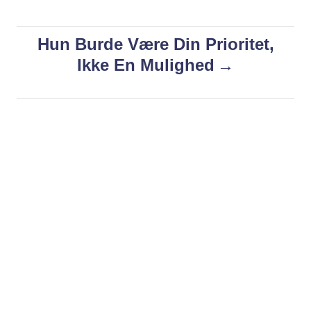
i
s
e
s
Hun Burde Være Din Prioritet,
t
Ikke En Mulighed
n
a
v
i
g
a
t