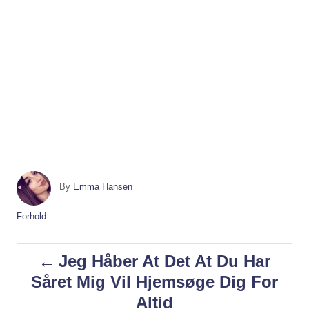
A
By
Emma Hansen
u
t
C
Forhold
h
a
o
t
P
Jeg Håber At Det At Du Har
r
e
g
Såret Mig Vil Hjemsøge Dig For
o
o
Altid
r