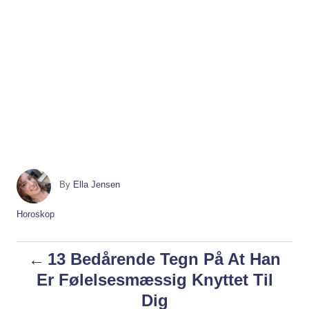
A
By
Ella Jensen
u
t
C
Horoskop
h
a
o
t
P
13 Bedårende Tegn På At Han
r
e
g
Er Følelsesmæssig Knyttet Til
o
o
Dig
r