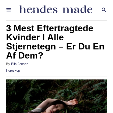
S
S
k
E
A
i
R
3 Mest Eftertragtede
p
C
H
Kvinder I Alle
t
Stjernetegn – Er Du En
o
C
Af Dem?
o
A
By
Ella Jensen
n
u
C
Horoskop
t
t
a
h
t
e
o
e
r
g
n
o
t
r
i
e