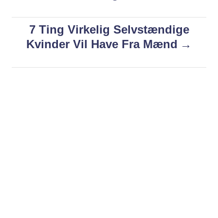
i
s
e
s
7 Ting Virkelig Selvstændige
t
Kvinder Vil Have Fra Mænd
n
a
v
i
g
a
t