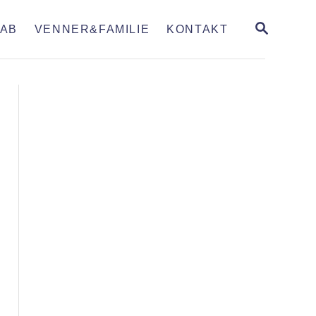
S
AB
VENNER&FAMILIE
KONTAKT
E
A
R
C
H