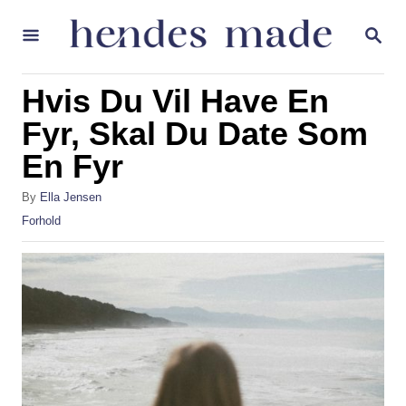
S
S
k
E
A
i
R
Hvis Du Vil Have En
p
C
H
Fyr, Skal Du Date Som
t
En Fyr
o
C
A
By
Ella Jensen
o
u
C
Forhold
t
a
n
h
t
t
o
e
r
g
e
o
n
r
i
t
e
s