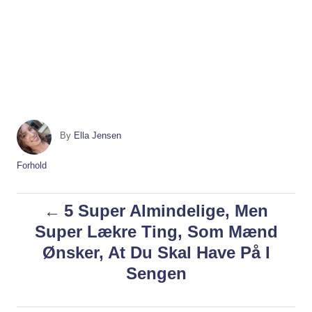
A
By
Ella Jensen
u
t
C
Forhold
h
a
o
t
P
5 Super Almindelige, Men
r
e
g
Super Lækre Ting, Som Mænd
o
o
Ønsker, At Du Skal Have På I
r
i
s
Sengen
e
s
t