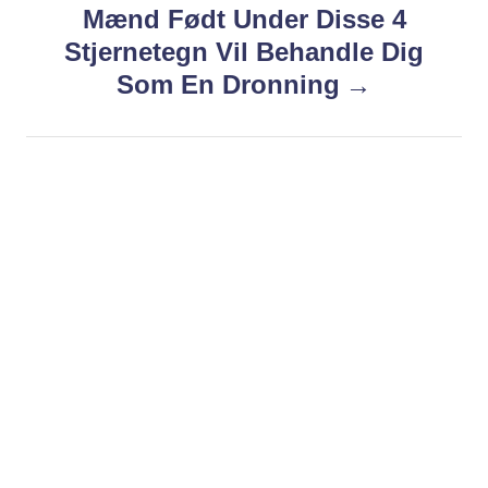
Mænd Født Under Disse 4
n
Stjernetegn Vil Behandle Dig
Som En Dronning
a
v
i
g
a
t
i
o