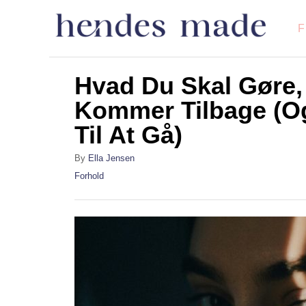
S
k
i
p
Hvad Du Skal Gøre,
t
Kommer Tilbage (O
o
Til At Gå)
C
A
By
Ella Jensen
o
u
C
Forhold
n
t
a
h
t
t
o
e
e
r
g
o
n
r
t
i
e
s