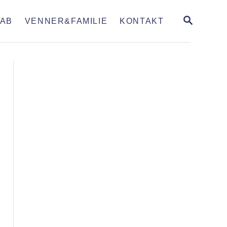
S
AB
VENNER&FAMILIE
KONTAKT
E
A
R
C
H