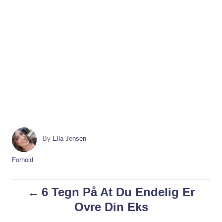
A
By
Ella Jensen
u
t
C
Forhold
h
a
o
t
P
6 Tegn På At Du Endelig Er
r
e
g
Ovre Din Eks
o
o
r