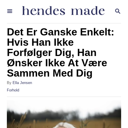
S
S
k
E
A
i
R
Det Er Ganske Enkelt:
p
C
H
Hvis Han Ikke
t
Forfølger Dig, Han
o
C
Ønsker Ikke At Være
o
Sammen Med Dig
n
A
By
Ella Jensen
t
u
C
Forhold
t
e
a
h
t
n
o
e
r
t
g
o
r