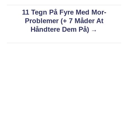
i
s
11 Tegn På Fyre Med Mor-
e
s
Problemer (+ 7 Måder At
t
Håndtere Dem På)
n
a
v
i
g
a
t