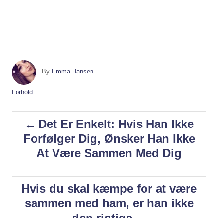
A
By
Emma Hansen
u
t
C
Forhold
h
a
o
t
P
Det Er Enkelt: Hvis Han Ikke
r
e
g
Forfølger Dig, Ønsker Han Ikke
o
o
At Være Sammen Med Dig
r
i
s
e
s
Hvis du skal kæmpe for at være
t
sammen med ham, er han ikke
n
den rigtige