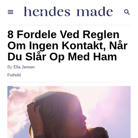
S
S
k
E
A
i
R
8 Fordele Ved Reglen
p
C
H
Om Ingen Kontakt, Når
t
Du Slår Op Med Ham
o
C
A
By
Ella Jensen
o
u
C
Forhold
t
a
n
h
t
t
o
e
r
g
e
o
n
r
i
t
e
s