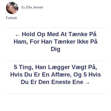
A
By
Ella Jensen
u
t
C
Forhold
h
a
o
t
P
Hold Op Med At Tænke På
r
e
g
Ham, For Han Tænker Ikke På
o
o
Dig
r
i
s
e
s
5 Ting, Han Lægger Vægt På,
t
Hvis Du Er En Affære, Og 5 Hvis
n
Du Er Den Eneste Ene
a
v