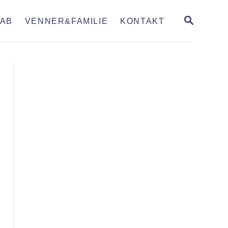
S
AB
VENNER&FAMILIE
KONTAKT
E
A
R
C
H