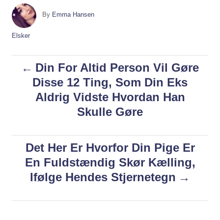
A
By
Emma Hansen
u
t
C
Elsker
h
a
o
t
P
Din For Altid Person Vil Gøre
r
e
g
Disse 12 Ting, Som Din Eks
o
o
Aldrig Vidste Hvordan Han
r
i
s
Skulle Gøre
e
s
t
Det Her Er Hvorfor Din Pige Er
n
En Fuldstændig Skør Kælling,
Ifølge Hendes Stjernetegn
a
v