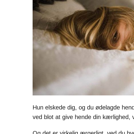
Hun elskede dig, og du ødelagde hende. 
ved blot at give hende din kærlighed, 
Og det er virkelig ærgerligt, ved du hv