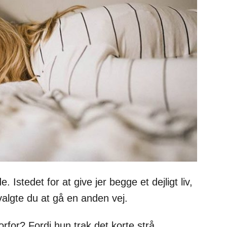
Istedet for at give jer begge et dejligt liv,
valgte du at gå en anden vej.
orfor? Fordi hun trak det korte strå.