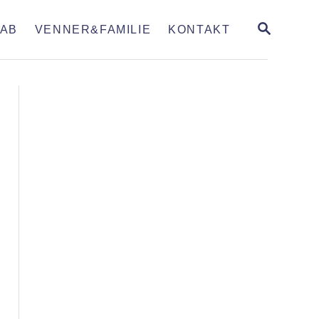
S
AB
VENNER&FAMILIE
KONTAKT
E
A
R
C
H