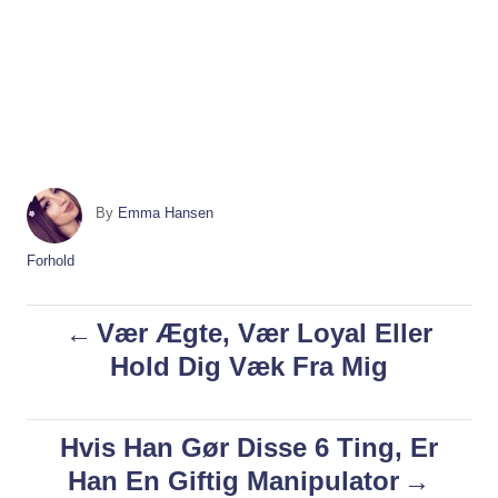
A
By
Emma Hansen
u
t
C
Forhold
h
a
o
t
P
Vær Ægte, Vær Loyal Eller
r
e
g
Hold Dig Væk Fra Mig
o
o
r
i
s
Hvis Han Gør Disse 6 Ting, Er
e
s
Han En Giftig Manipulator
t