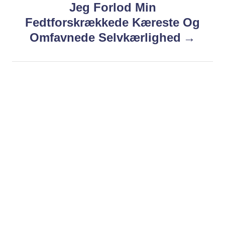
s
Jeg Forlod Min
t
Fedtforskrækkede Kæreste Og
n
Omfavnede Selvkærlighed
a
v
i
g
a
t
i