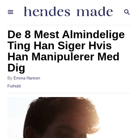
S
S
k
E
A
i
R
De 8 Mest Almindelige
p
C
H
Ting Han Siger Hvis
t
Han Manipulerer Med
o
C
Dig
o
A
By
Emma Hansen
n
u
C
Forhold
t
t
a
h
t
e
o
e
r
g
n
o
t
r
i
e