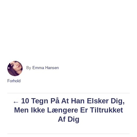
A
By
Emma Hansen
u
t
C
Forhold
h
a
o
t
P
10 Tegn På At Han Elsker Dig,
r
e
g
Men Ikke Længere Er Tiltrukket
o
o
Af Dig
r
i
s
e