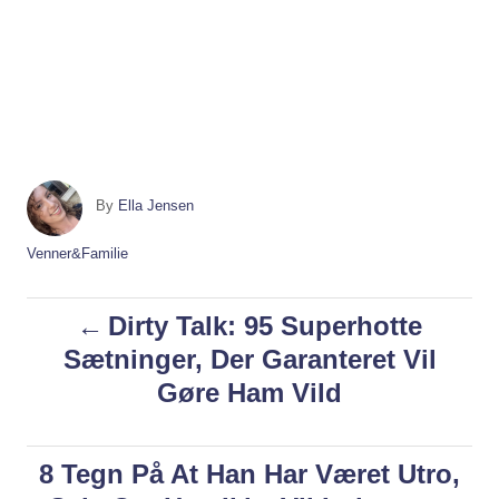
A
By
Ella Jensen
u
t
C
Venner&Familie
h
a
o
t
P
Dirty Talk: 95 Superhotte
r
e
g
Sætninger, Der Garanteret Vil
o
o
Gøre Ham Vild
r
i
s
e
s
8 Tegn På At Han Har Været Utro,
t