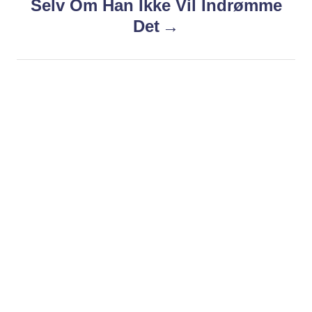
Selv Om Han Ikke Vil Indrømme
n
Det
a
v
i
g
a
t
i
o