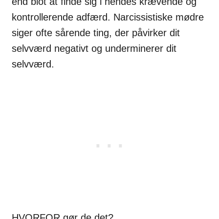
end blot at finde sig i hendes krævende og
kontrollerende adfærd. Narcissistiske mødre
siger ofte sårende ting, der påvirker dit
selvværd negativt og underminerer dit
selvværd.
HVORFOR gør de det?