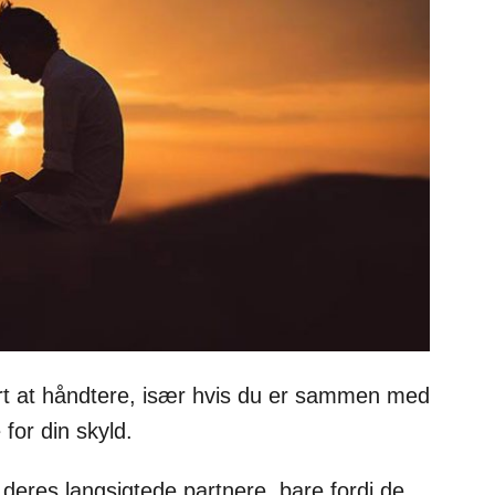
rt at håndtere, især hvis du er sammen med
 for din skyld.
f deres langsigtede partnere, bare fordi de