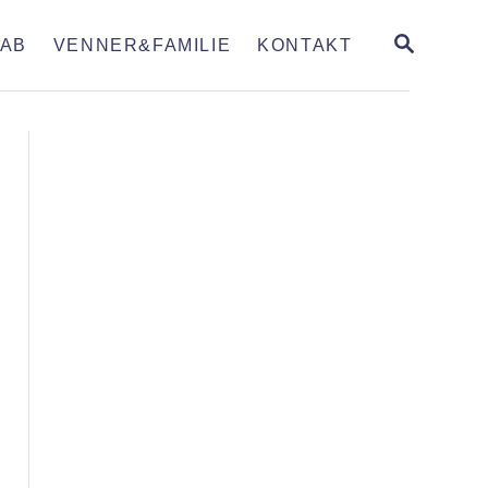
S
AB
VENNER&FAMILIE
KONTAKT
E
A
R
C
H