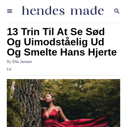
S
S
k
E
A
i
R
13 Trin Til At Se Sød
p
C
H
Og Uimodståelig Ud
t
Og Smelte Hans Hjerte
o
C
A
By
Ella Jensen
o
u
C
Liv
t
a
n
h
t
t
o
e
r
g
e
o
n
r
i
t
e
s