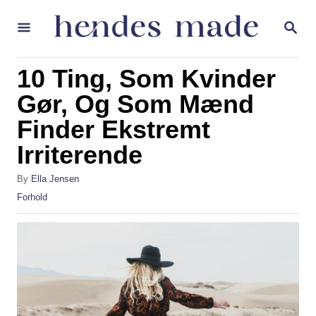
S
S
k
E
A
i
R
10 Ting, Som Kvinder
p
C
H
Gør, Og Som Mænd
t
Finder Ekstremt
o
C
Irriterende
o
A
By
Ella Jensen
n
u
C
Forhold
t
t
a
h
t
e
o
e
r
g
n
o
t
r
i
e