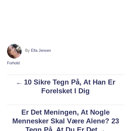
A
By
Ella Jensen
u
t
C
Forhold
h
a
o
t
P
10 Sikre Tegn På, At Han Er
r
e
g
Forelsket I Dig
o
o
r
i
s
Er Det Meningen, At Nogle
e
s
Mennesker Skal Være Alene? 23
t
Tegn På, At Du Er Det