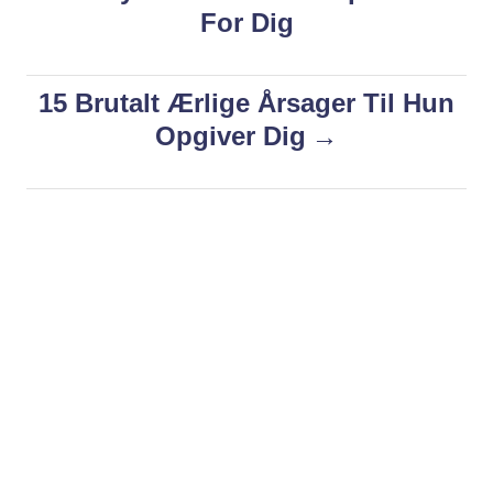
o
For Dig
r
i
s
e
s
15 Brutalt Ærlige Årsager Til Hun
t
Opgiver Dig
n
a
v
i
g
a
t